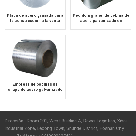
Placa de acero gi usada para
Pedido a granel de bobina de
la construcción a la venta
acero galvanizado en
proveedor de China
caliente con lentejuela cero
Empresa de bobinas de
chapa de acero galvanizado
para automóviles de calidad
de embutición profunda
Dirección : Room 201, West Building A, Dawei Logistics, Xihai
Industrial Zone, Lecong Town, Shunde District, Foshan City